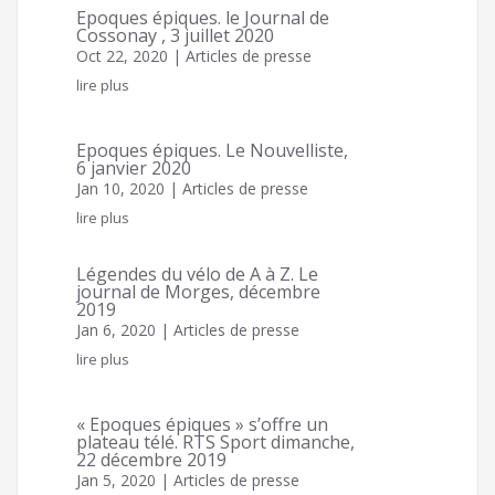
Epoques épiques. le Journal de
Cossonay , 3 juillet 2020
Oct 22, 2020
|
Articles de presse
lire plus
Epoques épiques. Le Nouvelliste,
6 janvier 2020
Jan 10, 2020
|
Articles de presse
lire plus
Légendes du vélo de A à Z. Le
journal de Morges, décembre
2019
Jan 6, 2020
|
Articles de presse
lire plus
Photographies
Photos d'époque, cartes postales,
« Epoques épiques » s’offre un
plateau télé. RTS Sport dimanche,
voici quelques trésors !
22 décembre 2019
Jan 5, 2020
|
Articles de presse