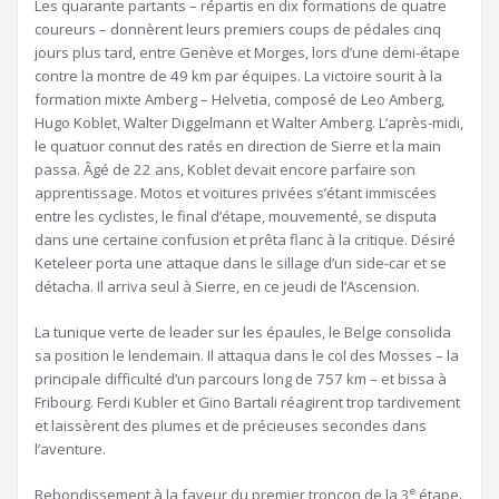
Les quarante partants – répartis en dix formations de quatre
coureurs – donnèrent leurs premiers coups de pédales cinq
jours plus tard, entre Genève et Morges, lors d’une demi-étape
contre la montre de 49 km par équipes. La victoire sourit à la
formation mixte Amberg – Helvetia, composé de Leo Amberg,
Hugo Koblet, Walter Diggelmann et Walter Amberg. L’après-midi,
le quatuor connut des ratés en direction de Sierre et la main
passa. Âgé de 22 ans, Koblet devait encore parfaire son
apprentissage. Motos et voitures privées s’étant immiscées
entre les cyclistes, le final d’étape, mouvementé, se disputa
dans une certaine confusion et prêta flanc à la critique. Désiré
Keteleer porta une attaque dans le sillage d’un side-car et se
détacha. Il arriva seul à Sierre, en ce jeudi de l’Ascension.
La tunique verte de leader sur les épaules, le Belge consolida
sa position le lendemain. Il attaqua dans le col des Mosses – la
principale difficulté d’un parcours long de 757 km – et bissa à
Fribourg. Ferdi Kubler et Gino Bartali réagirent trop tardivement
et laissèrent des plumes et de précieuses secondes dans
l’aventure.
e
Rebondissement à la faveur du premier tronçon de la 3
étape.