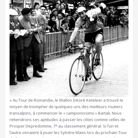
« Au Tour de Romandie, le Wallon Désiré Keteleer a trouvé le
moyen de triompher de quelques-uns des meilleurs routiers
transalpins, à commencer le « campionissimo » Bartali. Nous
retiendrons ses aptitudes à passer les côtes comme celles de
e
Prosper Depredomme, 7
au classement général. Si l’un et
l’autre venaient à jouer les Sylvère Maes lors du prochain Tour