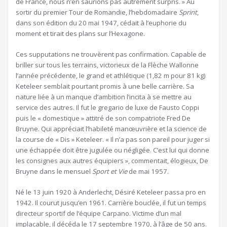
de France, nous n’en saurions pas autrement surpris. » Au
sortir du premier Tour de Romandie, l’hebdomadaire
Sprint
,
dans son édition du 20 mai 1947, cédait à l’euphorie du
moment et tirait des plans sur l’Hexagone.
Ces supputations ne trouvèrent pas confirmation. Capable de
briller sur tous les terrains, victorieux de la Flèche Wallonne
l’année précédente, le grand et athlétique (1,82 m pour 81 kg)
Keteleer semblait pourtant promis à une belle carrière. Sa
nature liée à un manque d’ambition l’incita à se mettre au
service des autres. Il fut le gregario de luxe de Fausto Coppi
puis le « domestique » attitré de son compatriote Fred De
Bruyne. Qui appréciait l’habileté manœuvrière et la science de
la course de « Dis » Keteleer. « Il n’a pas son pareil pour juger si
une échappée doit être jugulée ou négligée. C’est lui qui donne
les consignes aux autres équipiers », commentait, élogieux, De
Bruyne dans le mensuel
Sport et Vie
de mai 1957.
Né le 13 juin 1920 à Anderlecht, Désiré Keteleer passa pro en
1942. Il courut jusqu’en 1961. Carrière bouclée, il fut un temps
directeur sportif de l’équipe Carpano. Victime d’un mal
implacable, il décéda le 17 septembre 1970, à l’âge de 50 ans.